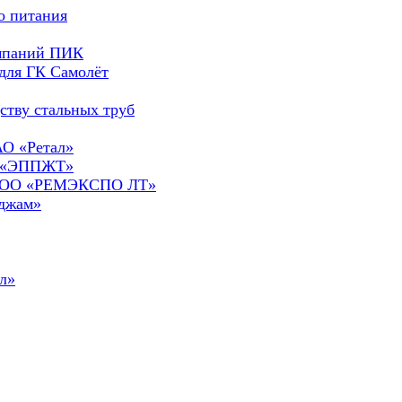
о питания
омпаний ПИК
для ГК Самолёт
ству стальных труб
АО «Ретал»
О «ЭППЖТ»
а ООО «РЕМЭКСПО ЛТ»
сджам»
л»