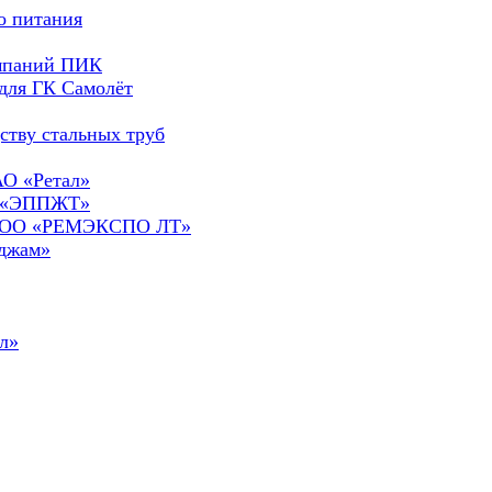
о питания
омпаний ПИК
для ГК Самолёт
ству стальных труб
АО «Ретал»
О «ЭППЖТ»
а ООО «РЕМЭКСПО ЛТ»
сджам»
л»