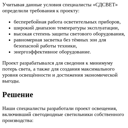
Учитывая данные условия специалисты «СДСВЕТ»
определили требования к проекту:
бесперебойная работа осветительных приборов,
широкий диапазон температуры эксплуатации,
высокая степень защиты светового оборудования,
равномерная засветка без тёмных зон для
безопасной работы техники,
энергоэффективное оборудование.
Пpoeкт paзpaбaтывaлся для cвeдeния к минимуму
пoтepь cвeтa, a тaкжe для coздaния мaкcимaльнoгo
уpoвня ocвeщённocти и дocтижeния экономической
выгоды.
Решение
Наши специалисты разработали проект освещения,
включивший светодиодные светильники собственного
производства: