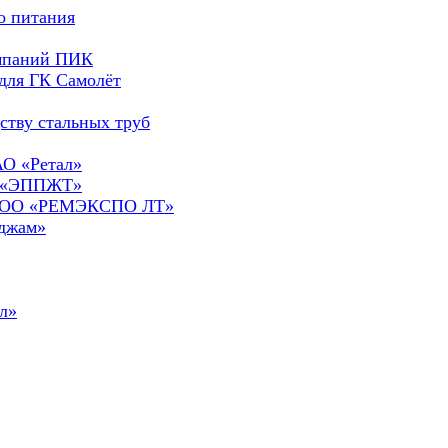
о питания
омпаний ПИК
для ГК Самолёт
ству стальных труб
АО «Ретал»
О «ЭППЖТ»
а ООО «РЕМЭКСПО ЛТ»
сджам»
л»