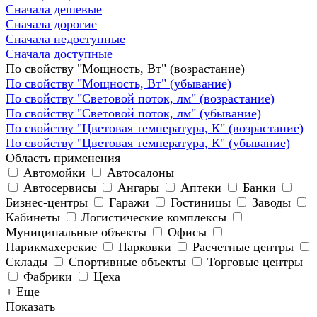
Сначала дешевые
Сначала дорогие
Сначала недоступные
Сначала доступные
По свойству "Мощность, Вт" (возрастание)
По свойству "Мощность, Вт" (убывание)
По свойству "Световой поток, лм" (возрастание)
По свойству "Световой поток, лм" (убывание)
По свойству "Цветовая температура, К" (возрастание)
По свойству "Цветовая температура, К" (убывание)
Область применения
Автомойки
Автосалоны
Автосервисы
Ангары
Аптеки
Банки
Бизнес-центры
Гаражи
Гостиницы
Заводы
Кабинеты
Логистические комплексы
Муниципальные объекты
Офисы
Парикмахерские
Парковки
Расчетные центры
Склады
Спортивные объекты
Торговые центры
Фабрики
Цеха
+ Еще
Показать