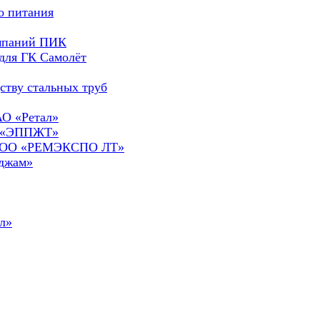
о питания
омпаний ПИК
для ГК Самолёт
ству стальных труб
АО «Ретал»
О «ЭППЖТ»
а ООО «РЕМЭКСПО ЛТ»
сджам»
л»