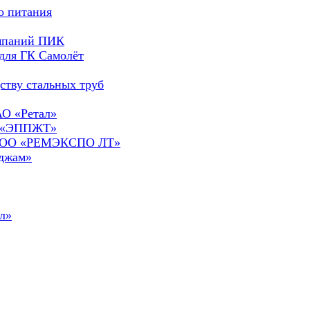
о питания
омпаний ПИК
для ГК Самолёт
ству стальных труб
АО «Ретал»
О «ЭППЖТ»
а ООО «РЕМЭКСПО ЛТ»
сджам»
л»