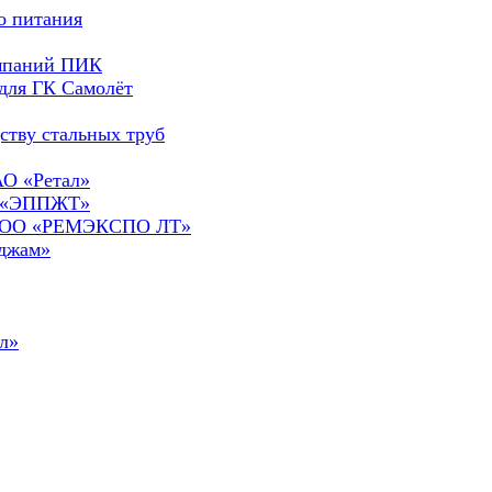
о питания
омпаний ПИК
для ГК Самолёт
ству стальных труб
АО «Ретал»
О «ЭППЖТ»
а ООО «РЕМЭКСПО ЛТ»
сджам»
л»