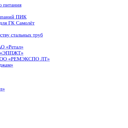
о питания
омпаний ПИК
для ГК Самолёт
ству стальных труб
АО «Ретал»
О «ЭППЖТ»
а ООО «РЕМЭКСПО ЛТ»
сджам»
л»