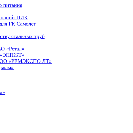
о питания
омпаний ПИК
для ГК Самолёт
ству стальных труб
АО «Ретал»
О «ЭППЖТ»
а ООО «РЕМЭКСПО ЛТ»
сджам»
л»