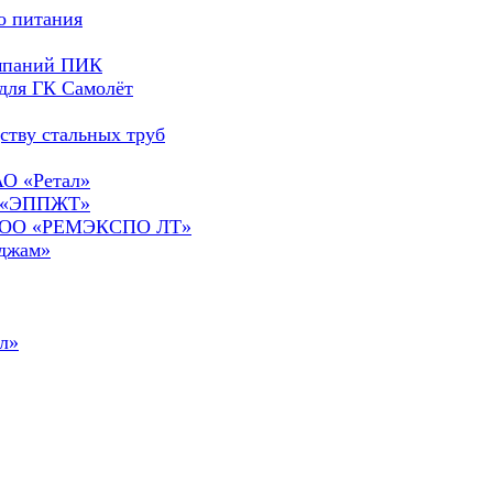
о питания
омпаний ПИК
для ГК Самолёт
ству стальных труб
АО «Ретал»
О «ЭППЖТ»
а ООО «РЕМЭКСПО ЛТ»
сджам»
л»