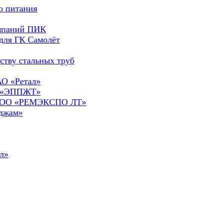
о питания
омпаний ПИК
для ГК Самолёт
ству стальных труб
АО «Ретал»
О «ЭППЖТ»
а ООО «РЕМЭКСПО ЛТ»
сджам»
л»