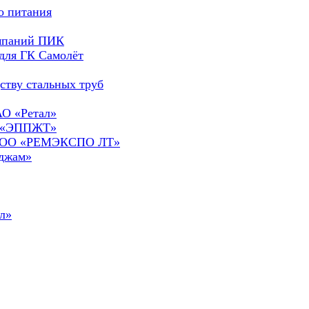
о питания
омпаний ПИК
для ГК Самолёт
ству стальных труб
АО «Ретал»
О «ЭППЖТ»
а ООО «РЕМЭКСПО ЛТ»
сджам»
л»