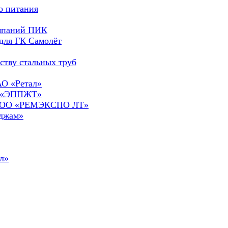
о питания
омпаний ПИК
для ГК Самолёт
ству стальных труб
АО «Ретал»
О «ЭППЖТ»
а ООО «РЕМЭКСПО ЛТ»
сджам»
л»