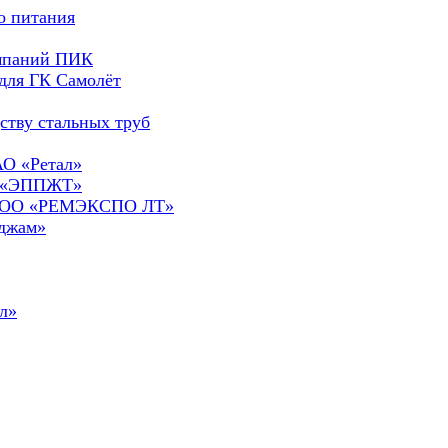
о питания
омпаний ПИК
для ГК Самолёт
ству стальных труб
АО «Ретал»
О «ЭППЖТ»
а ООО «РЕМЭКСПО ЛТ»
сджам»
л»